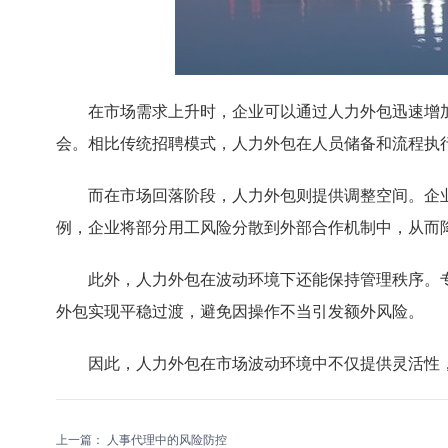
在市场需求上升时，企业可以通过人力外包迅速增
会。相比传统招聘模式，人力外包在人员储备和流程执
而在市场回落阶段，人力外包则提供调整空间。企
例，企业将部分用工风险分散到外部合作机制中，从而
此外，人力外包在波动环境下还能保持管理秩序。
外包实现平稳过渡，避免因操作不当引发额外风险。
因此，人力外包在市场波动环境中不仅提供灵活性
上一篇：
人事代理中的风险防控