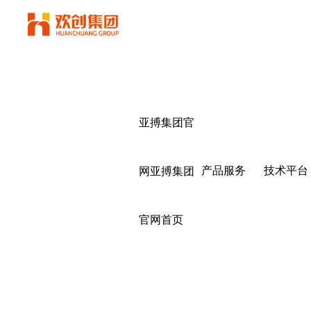
亚搏集团官网亚搏集团官网首页
亚搏集团官
人力外包在企业应对市场波动中的
产品服务
技术平台
网亚搏集团
时间：2026-05-06
官网首页
浏览： 167
市场波动是企业经营中无法回避的现实。订单变化
机制，企业往往在市场下行阶段承受较大压力。
人力外