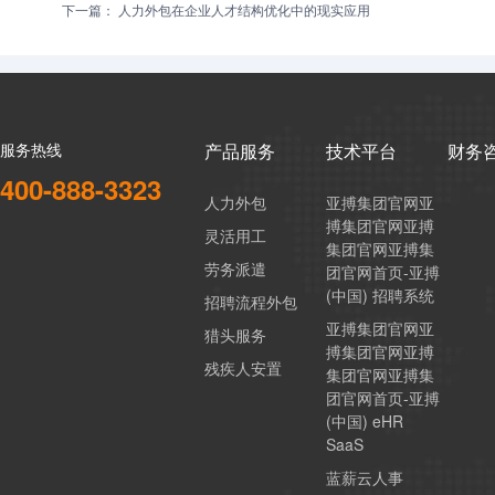
下一篇：
人力外包在企业人才结构优化中的现实应用
服务热线
产品服务
技术平台
财务
400-888-3323
人力外包
亚搏集团官网亚
搏集团官网亚搏
灵活用工
集团官网亚搏集
劳务派遣
团官网首页-亚搏
(中国) 招聘系统
招聘流程外包
亚搏集团官网亚
猎头服务
搏集团官网亚搏
残疾人安置
集团官网亚搏集
团官网首页-亚搏
(中国) eHR
SaaS
蓝薪云人事