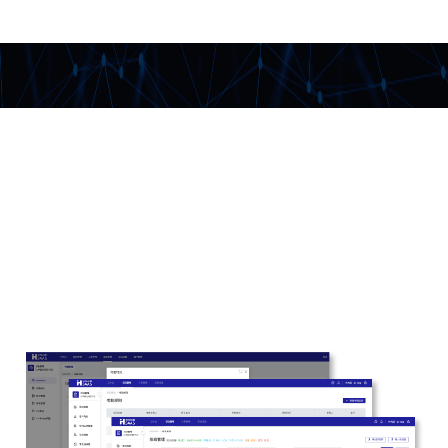
亚搏集团官网亚搏集团官网亚搏集团
亚搏集团官网亚搏集团官网亚搏集团
官网亚搏集团官网首页-亚搏(中国)
官网亚搏集团官网首页-亚搏(中国)
招聘系统
eHR SaaS
亚搏集团官网亚搏集团官网亚搏集团
蓝薪云人事
官网亚搏集团官网首页-亚搏(中国) 灵
工
亚搏集团官网亚搏集团官网亚搏集团
官网亚搏集团官网首页-亚搏(中国)
背调服务