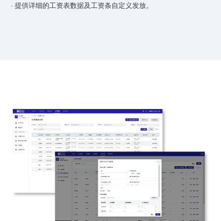
· 提供详细的工资表数据及工资条自定义发放。