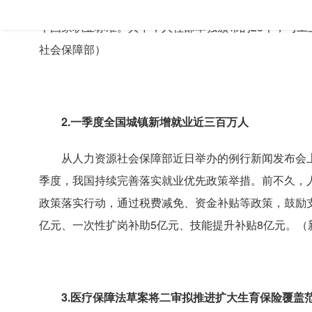
近日，人力资源社会保障部举行例行新闻发布会。
个国家职业标准。其中，人社部单独颁布的23个，与工
社会保障部）
2.一季度全国城镇新增就业近三百万人
从人力资源社会保障部近日举办的例行新闻发布会上获
季度，我国持续完善落实就业优先政策举措。前不久，
政策落实行动，通过税费减免、资金补贴等政策，鼓励
亿元、一次性扩岗补助5亿元、技能提升补贴8亿元。（
3.医疗保障法草案将二审拟推进扩大生育保险覆盖