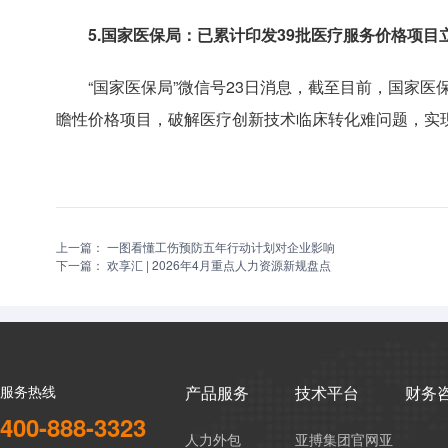
5.国家医保局：已累计印发39批医疗服务价格项目
“国家医保局”微信号23日消息，截至目前，国家医
瞻性价格项目，破解医疗创新技术临床转化难问题，实
上一篇：
一图看懂工伤预防五年行动计划对企业影响
下一篇：
欢享汇 | 2026年4月重点人力资源新规盘点
服务热线
产品服务
技术平台
财务
400-888-3323
人力外包
亚搏集团官网亚